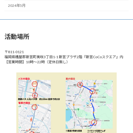
2024年5月
活動場所
〒811-0121
福岡県糟屋郡新宮町美咲3丁目1-1 新宮プラザ2階『新宮CoCoスクエア』内
【営業時間】10時～22時（定休日無し）