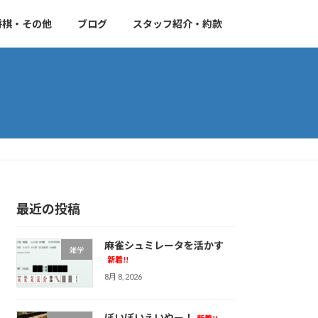
将棋・その他
ブログ
スタッフ紹介・約款
最近の投稿
麻雀シュミレータを活かす
雑学
新着!!
8月 8, 2026
ぼいぼいえいやー！