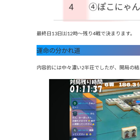
最終日13日㈯12時〜残り4戦で決まります。
運命の分かれ道
内容的には中々濃い2半荘でしたが、開局の