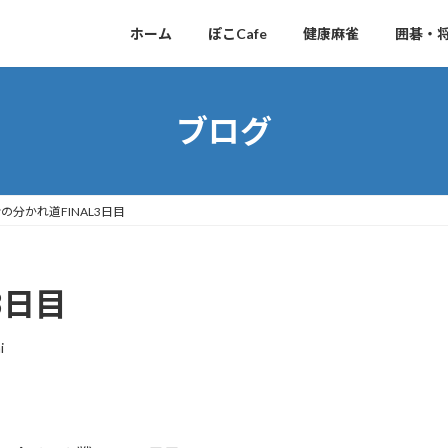
ホーム
ぽこCafe
健康麻雀
囲碁・
ブログ
の分かれ道FINAL3日目
3日目
i