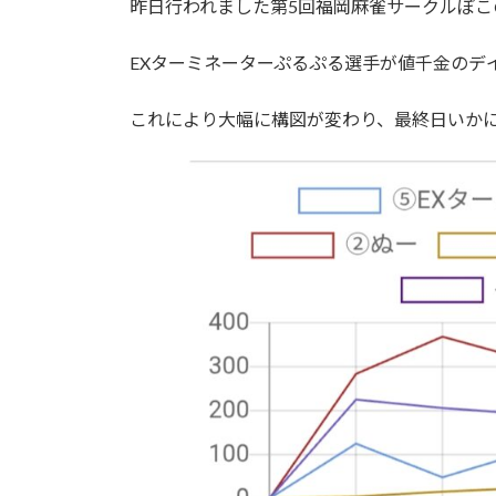
昨日行われました第5回福岡麻雀サークルぽこの
:
EXターミネーターぷるぷる選手が値千金のデ
これにより大幅に構図が変わり、最終日いかに