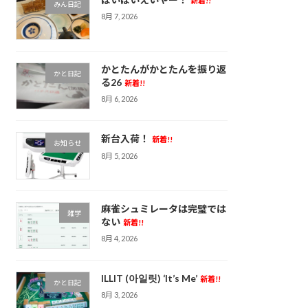
新着!!
みん日記
8月 7, 2026
かとたんがかとたんを振り返
かと日記
る26
新着!!
8月 6, 2026
新台入荷！
新着!!
お知らせ
8月 5, 2026
麻雀シュミレータは完璧では
雑学
ない
新着!!
8月 4, 2026
ILLIT (아일릿) ‘It’s Me’
新着!!
かと日記
8月 3, 2026