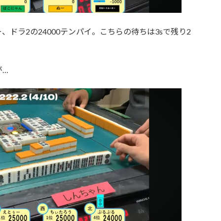
ドラ2の24000テンパイ。こちらの待ちは3sで残り2
が…