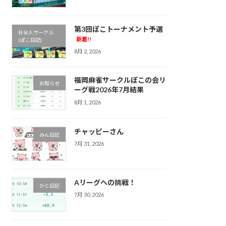
第3回ぽこトーナメント予選
社会人サークル
新着!!
(ぽこ日記)
8月 2, 2026
福岡麻雀サークルぽこの会リ
お知らせ
ーグ戦2026年7月結果
8月 1, 2026
チャッピーさん
みん日記
7月 31, 2026
Aリーグへの挑戦！
かと日記
7月 30, 2026