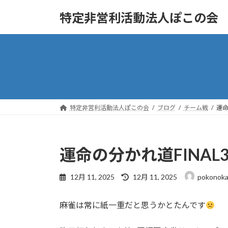
コ
ナ
特定非営利活動法人ぽこの会
ン
ビ
テ
ゲ
ン
ー
ツ
シ
へ
ョ
ス
ン
キ
に
ッ
移
特定非営利活動法人ぽこの会
ブログ
チーム戦
運命
プ
動
運命の分かれ道FINAL
最
12月 11, 2025
12月 11, 2025
pokonoka
終
更
麻雀は常に紙一重だと思うかとたんです
新
日
時