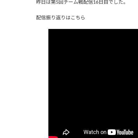
昨日は第5回チーム戦配信16日目でした。
:
配信振り返りはこちら