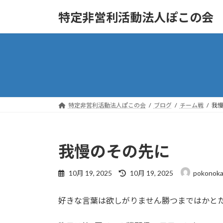
コ
ナ
特定非営利活動法人ぽこの会
ン
ビ
テ
ゲ
ン
ー
ツ
シ
へ
ョ
ス
ン
キ
に
ッ
移
特定非営利活動法人ぽこの会
ブログ
チーム戦
我
プ
動
我慢のその先に
最
10月 19, 2025
10月 19, 2025
pokonoka
終
更
好きな言葉は欲しがりません勝つまではかと
新
日
時