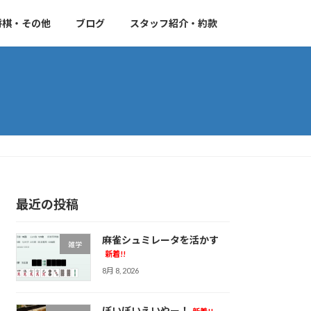
将棋・その他
ブログ
スタッフ紹介・約款
最近の投稿
麻雀シュミレータを活かす
雑学
新着!!
8月 8, 2026
ぼいぼいえいやー！