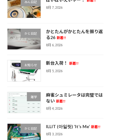
新着!!
みん日記
8月 7, 2026
かとたんがかとたんを振り返
かと日記
る26
新着!!
8月 6, 2026
新台入荷！
新着!!
お知らせ
8月 5, 2026
麻雀シュミレータは完璧では
雑学
ない
新着!!
8月 4, 2026
ILLIT (아일릿) ‘It’s Me’
新着!!
かと日記
8月 3, 2026