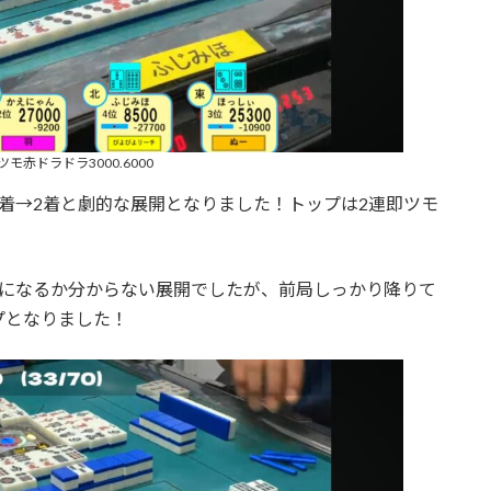
モ赤ドラドラ3000.6000
着→2着と劇的な展開となりました！トップは2連即ツモ
プになるか分からない展開でしたが、前局しっかり降りて
プとなりました！