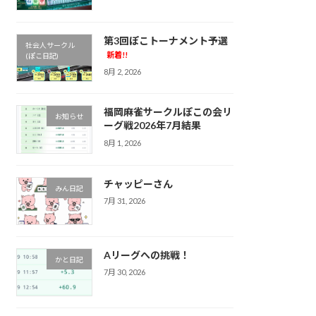
第3回ぽこトーナメント予選
社会人サークル
新着!!
(ぽこ日記)
8月 2, 2026
福岡麻雀サークルぽこの会リ
お知らせ
ーグ戦2026年7月結果
8月 1, 2026
チャッピーさん
みん日記
7月 31, 2026
Aリーグへの挑戦！
かと日記
7月 30, 2026