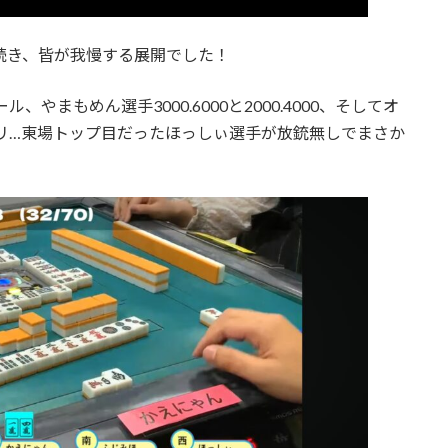
が続き、皆が我慢する展開でした！
やまもめん選手3000.6000と2000.4000、そしてオ
がツモリ…東場トップ目だったほっしぃ選手が放銃無しでまさか