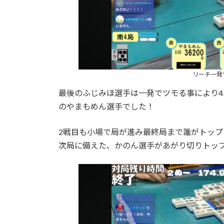
リーチ一発ツ
最後のふじみほ選手は一発でツモる事により4
のやまもめん選手でした！
2戦目も小場で局が進み最終局まで誰がトッ
次局に備えた、かのん選手があがり切りトッ