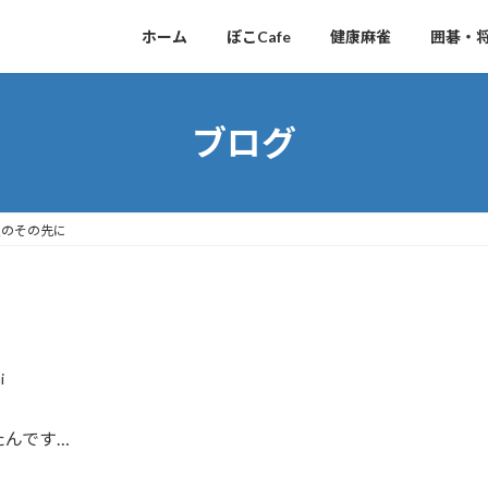
ホーム
ぽこCafe
健康麻雀
囲碁・
ブログ
慢のその先に
i
たんです…