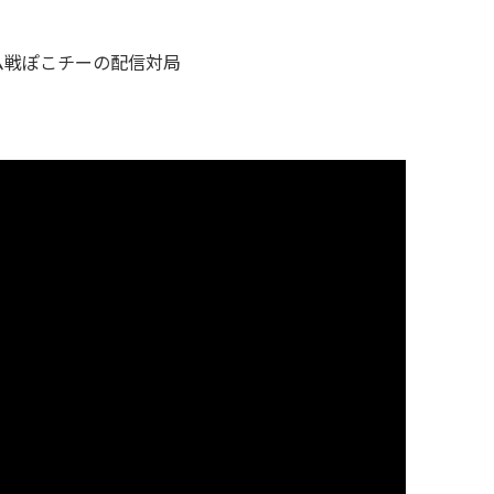
ム戦ぽこチーの配信対局