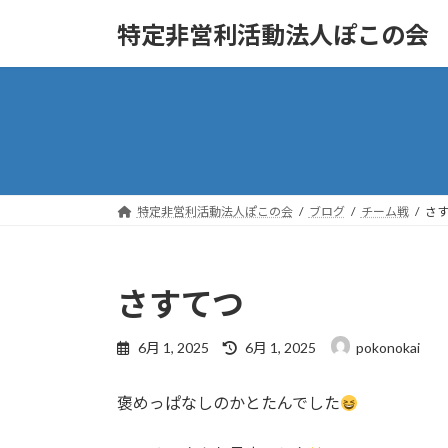
コ
ナ
特定非営利活動法人ぽこの会
ン
ビ
テ
ゲ
ン
ー
ツ
シ
へ
ョ
ス
ン
キ
に
ッ
移
特定非営利活動法人ぽこの会
ブログ
チーム戦
さ
プ
動
さすてつ
最
6月 1, 2025
6月 1, 2025
pokonokai
終
更
褒めっぱなしのかとたんでした
新
日
時