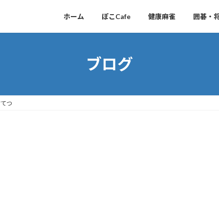
ホーム
ぽこCafe
健康麻雀
囲碁・
ブログ
すてつ