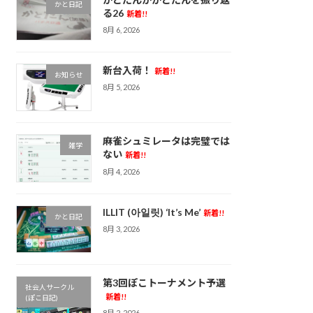
かと日記
る26
新着!!
8月 6, 2026
新台入荷！
新着!!
お知らせ
8月 5, 2026
麻雀シュミレータは完璧では
雑学
ない
新着!!
8月 4, 2026
ILLIT (아일릿) ‘It’s Me’
新着!!
かと日記
8月 3, 2026
第3回ぽこトーナメント予選
社会人サークル
新着!!
(ぽこ日記)
8月 2, 2026