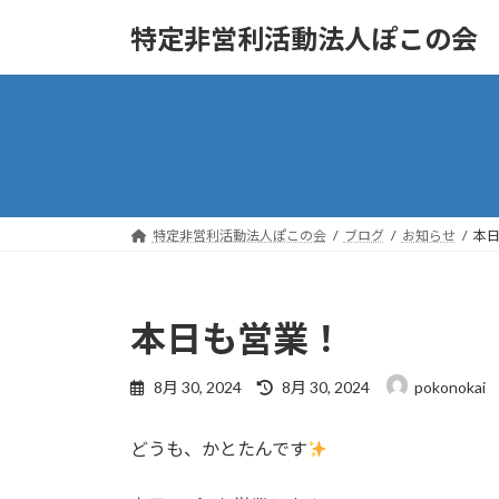
コ
ナ
特定非営利活動法人ぽこの会
ン
ビ
テ
ゲ
ン
ー
ツ
シ
へ
ョ
ス
ン
キ
に
ッ
移
特定非営利活動法人ぽこの会
ブログ
お知らせ
本
プ
動
本日も営業！
最
8月 30, 2024
8月 30, 2024
pokonokai
終
更
どうも、かとたんです
新
日
時