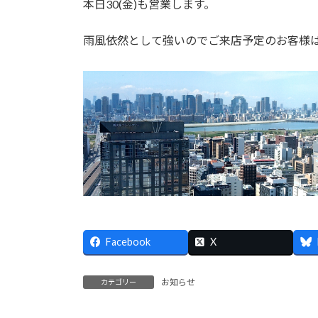
本日30(金)も営業します。
:
雨風依然として強いのでご来店予定のお客様
Facebook
X
お知らせ
カテゴリー