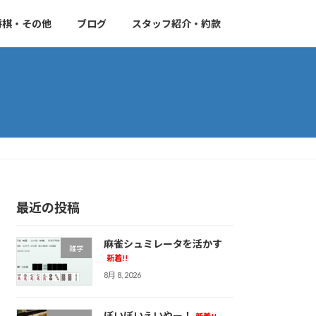
将棋・その他
ブログ
スタッフ紹介・約款
最近の投稿
麻雀シュミレータを活かす
雑学
新着!!
8月 8, 2026
ぼいぼいえいやー！