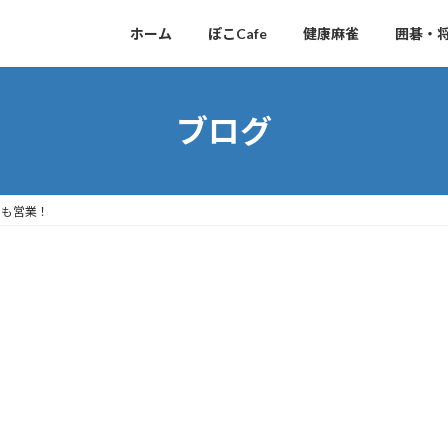
ホーム
ぽこCafe
健康麻雀
囲碁・
ブログ
日も営業！