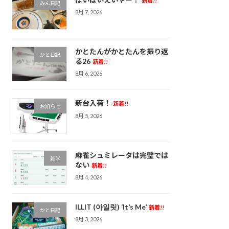
新着!!
みん日記
8月 7, 2026
かとたんがかとたんを振り返
かと日記
る26
新着!!
8月 6, 2026
新台入荷！
新着!!
お知らせ
8月 5, 2026
麻雀シュミレータは完璧では
雑学
ない
新着!!
8月 4, 2026
ILLIT (아일릿) ‘It’s Me’
新着!!
かと日記
8月 3, 2026