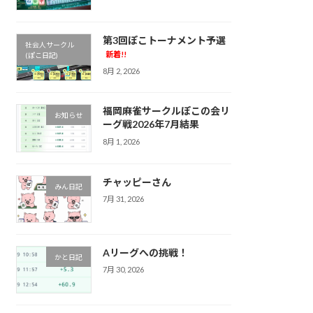
第3回ぽこトーナメント予選
社会人サークル
新着!!
(ぽこ日記)
8月 2, 2026
福岡麻雀サークルぽこの会リ
お知らせ
ーグ戦2026年7月結果
8月 1, 2026
チャッピーさん
みん日記
7月 31, 2026
Aリーグへの挑戦！
かと日記
7月 30, 2026